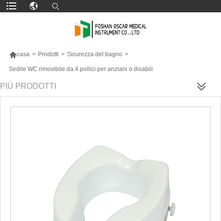

casa
>
Prodotti
>
Sicurezza del bagno
>
Sedile WC rimovibile da 4 pollici per anziani o disabili
PIÙ PRODOTTI