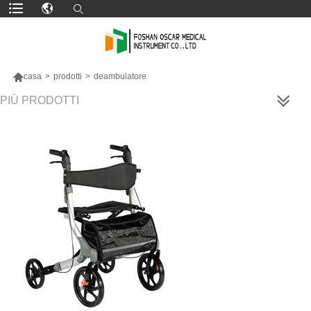

casa
>
prodotti
>
deambulatore
PIÙ PRODOTTI