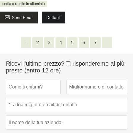
sedia a rotelle in alluminio

Send Email
Dettagli
1
2
3
4
5
6
7
Ricevi l'ultimo prezzo? Ti risponderemo al più
presto (entro 12 ore)